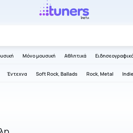
ουσική
Μόνο μουσική
Αθλητικά
Ειδησεογραφικ
Έντεχνα
Soft Rock, Ballads
Rock, Metal
Indi
λη