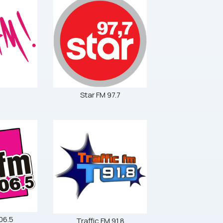
!
Star FM 97.7
06.5
Traffic FM 91.8