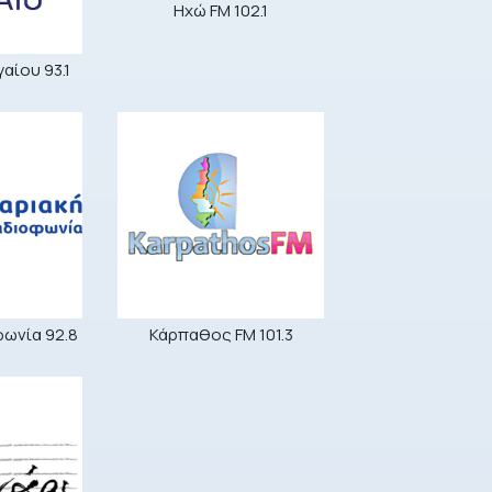
Ηχώ FM 102.1
αίου 93.1
φωνία 92.8
Κάρπαθος FM 101.3