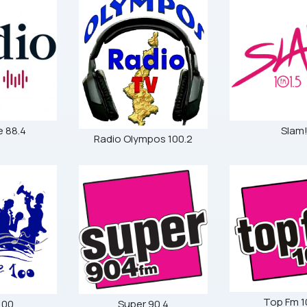
e 88.4
Slam
Radio Olympos 100.2
Top Fm 1
100
Super 90.4