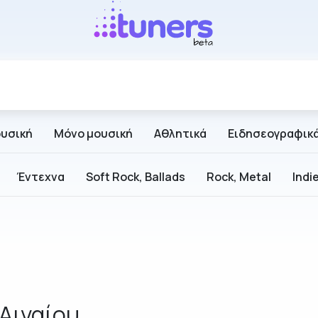
ουσική
Μόνο μουσική
Αθλητικά
Ειδησεογραφικ
Έντεχνα
Soft Rock, Ballads
Rock, Metal
Indi
Αιγαίου