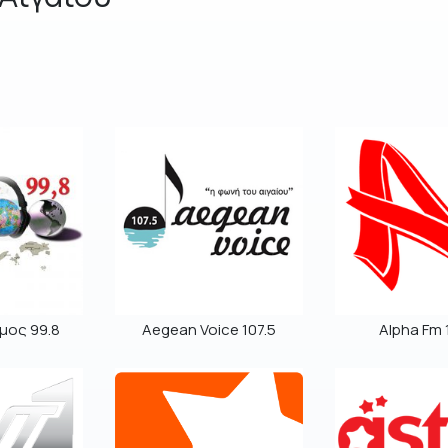
μος 99.8
Aegean Voice 107.5
Alpha Fm 