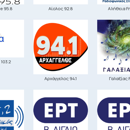
ve 95.8
Αίολος 92.8
Αλήθεια F
 103.2
Αρχάγγελος 94.1
Γαλαξίας 