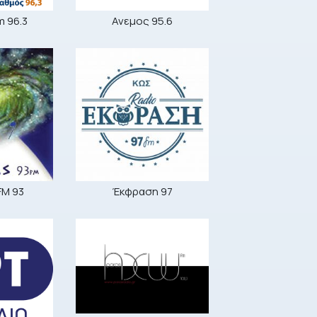
m 96.3
Ανεμος 95.6
FM 93
Έκφραση 97