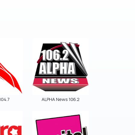
104.7
ALPHA News 106.2