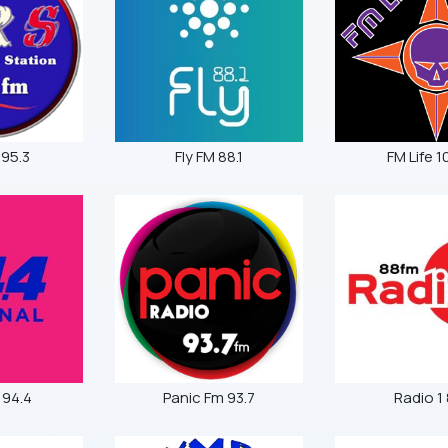
 95.3
Fly FM 88.1
FM Life 1
 94.4
Panic Fm 93.7
Radio 1