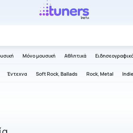
ουσική
Μόνο μουσική
Αθλητικά
Ειδησεογραφικ
Έντεχνα
Soft Rock, Ballads
Rock, Metal
Indi
ία